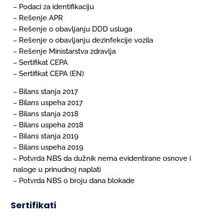
Podaci za identifikaciju
–
Rešenje APR
–
Rešenje o obavljanju DDD usluga
–
Rešenje o obavljanju dezinfekcije vozila
–
Rešenje Ministarstva zdravlja
–
Sertifikat CEPA
–
Sertifikat CEPA (EN)
–
Bilans stanja 2017
–
Bilans uspeha 2017
–
Bilans stanja 2018
–
Bilans uspeha 2018
–
Bilans stanja 2019
–
Bilans uspeha 2019
–
Potvrda NBS da dužnik nema evidentirane osnove i
–
naloge u prinudnoj naplati
Potvrda NBS o broju dana blokade
–
Sertifikati