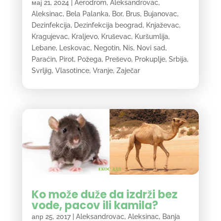
мај 21, 2024
|
Aerodrom
,
Aleksandrovac
,
Aleksinac
,
Bela Palanka
,
Bor
,
Brus
,
Bujanovac
,
Dezinfekcija
,
Dezinfekcija beograd
,
Knjaževac
,
Kragujevac
,
Kraljevo
,
Kruševac
,
Kuršumlija
,
Lebane
,
Leskovac
,
Negotin
,
Nis
,
Novi sad
,
Paraćin
,
Pirot
,
Požega
,
Preševo
,
Prokuplje
,
Srbija
,
Svrljig
,
Vlasotince
,
Vranje
,
Zaječar
Ko može duže da izdrži bez
vode, pacov ili kamila?
апр 25, 2017
|
Aleksandrovac
,
Aleksinac
,
Banja