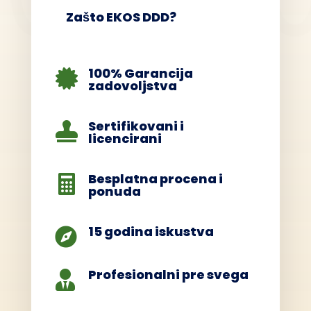
Zašto EKOS DDD?
100% Garancija

zadovoljstva
Sertifikovani i

licencirani
Besplatna procena i

ponuda
15 godina iskustva

Profesionalni pre svega
