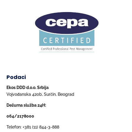
Podaci
Ekos DDD d.o.o. Srbija
Vojvođanska 420b, Surčin, Beograd
Dežurna služba 24H:
064/2178000
Telefon: +381 (11) 844-3-888