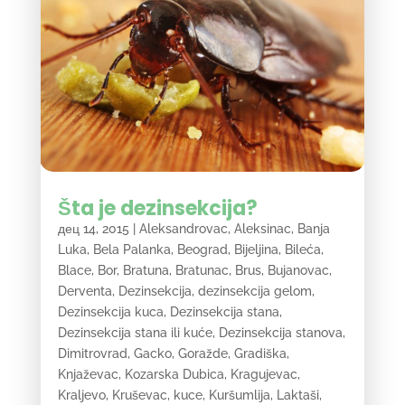
Šta je dezinsekcija?
дец 14, 2015
|
Aleksandrovac
,
Aleksinac
,
Banja
Luka
,
Bela Palanka
,
Beograd
,
Bijeljina
,
Bileća
,
Blace
,
Bor
,
Bratuna
,
Bratunac
,
Brus
,
Bujanovac
,
Derventa
,
Dezinsekcija
,
dezinsekcija gelom
,
Dezinsekcija kuca
,
Dezinsekcija stana
,
Dezinsekcija stana ili kuće
,
Dezinsekcija stanova
,
Dimitrovrad
,
Gacko
,
Goražde
,
Gradiška
,
Knjaževac
,
Kozarska Dubica
,
Kragujevac
,
Kraljevo
,
Kruševac
,
kuce
,
Kuršumlija
,
Laktaši
,