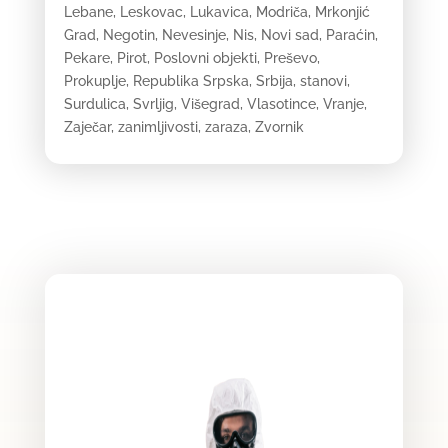
Lebane
,
Leskovac
,
Lukavica
,
Modriča
,
Mrkonjić
Grad
,
Negotin
,
Nevesinje
,
Nis
,
Novi sad
,
Paraćin
,
Pekare
,
Pirot
,
Poslovni objekti
,
Preševo
,
Prokuplje
,
Republika Srpska
,
Srbija
,
stanovi
,
Surdulica
,
Svrljig
,
Višegrad
,
Vlasotince
,
Vranje
,
Zaječar
,
zanimljivosti
,
zaraza
,
Zvornik