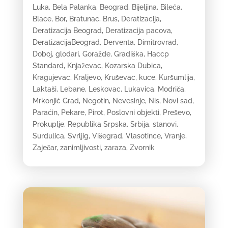
Luka
,
Bela Palanka
,
Beograd
,
Bijeljina
,
Bileća
,
Blace
,
Bor
,
Bratunac
,
Brus
,
Deratizacija
,
Deratizacija Beograd
,
Deratizacija pacova
,
DeratizacijaBeograd
,
Derventa
,
Dimitrovrad
,
Doboj
,
glodari
,
Goražde
,
Gradiška
,
Haccp
Standard
,
Knjaževac
,
Kozarska Dubica
,
Kragujevac
,
Kraljevo
,
Kruševac
,
kuce
,
Kuršumlija
,
Laktaši
,
Lebane
,
Leskovac
,
Lukavica
,
Modriča
,
Mrkonjić Grad
,
Negotin
,
Nevesinje
,
Nis
,
Novi sad
,
Paraćin
,
Pekare
,
Pirot
,
Poslovni objekti
,
Preševo
,
Prokuplje
,
Republika Srpska
,
Srbija
,
stanovi
,
Surdulica
,
Svrljig
,
Višegrad
,
Vlasotince
,
Vranje
,
Zaječar
,
zanimljivosti
,
zaraza
,
Zvornik