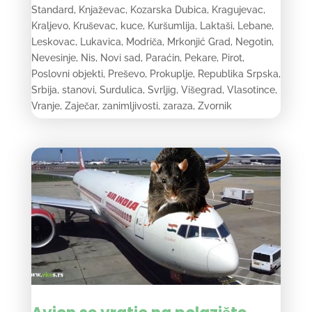
Standard
,
Knjaževac
,
Kozarska Dubica
,
Kragujevac
,
Kraljevo
,
Kruševac
,
kuce
,
Kuršumlija
,
Laktaši
,
Lebane
,
Leskovac
,
Lukavica
,
Modriča
,
Mrkonjić Grad
,
Negotin
,
Nevesinje
,
Nis
,
Novi sad
,
Paraćin
,
Pekare
,
Pirot
,
Poslovni objekti
,
Preševo
,
Prokuplje
,
Republika Srpska
,
Srbija
,
stanovi
,
Surdulica
,
Svrljig
,
Višegrad
,
Vlasotince
,
Vranje
,
Zaječar
,
zanimljivosti
,
zaraza
,
Zvornik