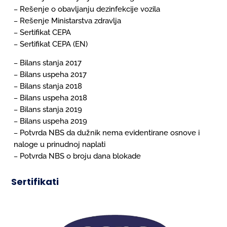
Rešenje o obavljanju dezinfekcije vozila
–
Rešenje Ministarstva zdravlja
–
Sertifikat CEPA
–
Sertifikat CEPA (EN)
–
Bilans stanja 2017
–
Bilans uspeha 2017
–
Bilans stanja 2018
–
Bilans uspeha 2018
–
Bilans stanja 2019
–
Bilans uspeha 2019
–
Potvrda NBS da dužnik nema evidentirane osnove i
–
naloge u prinudnoj naplati
Potvrda NBS o broju dana blokade
–
Sertifikati