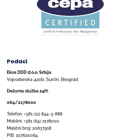
Podaci
Ekos DDD d.o.o. Srbija
Vojvođanska 420b, Surčin, Beograd
Dežurna služba 24H:
064/2178000
Telefon: +381 (11) 844-3-888
Mobilni: +381 (64) 2178000
Matični broj: 20837918
PIB: 107620084