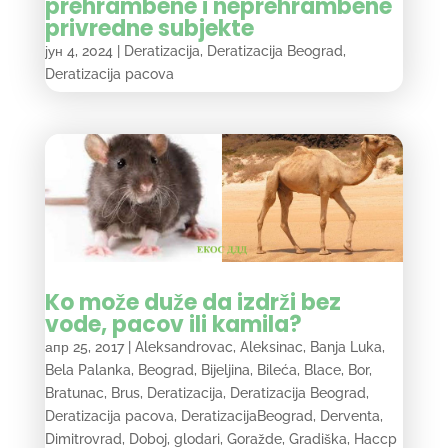
prehrambene i neprehrambene
privredne subjekte
јун 4, 2024
|
Deratizacija
,
Deratizacija Beograd
,
Deratizacija pacova
Ko može duže da izdrži bez
vode, pacov ili kamila?
апр 25, 2017
|
Aleksandrovac
,
Aleksinac
,
Banja Luka
,
Bela Palanka
,
Beograd
,
Bijeljina
,
Bileća
,
Blace
,
Bor
,
Bratunac
,
Brus
,
Deratizacija
,
Deratizacija Beograd
,
Deratizacija pacova
,
DeratizacijaBeograd
,
Derventa
,
Dimitrovrad
,
Doboj
,
glodari
,
Goražde
,
Gradiška
,
Haccp