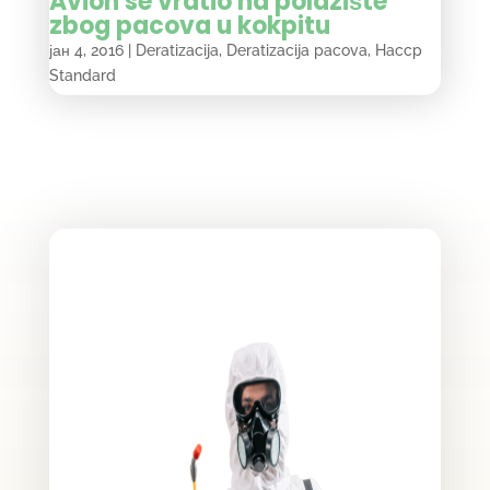
Avion se vratio na polazište
zbog pacova u kokpitu
јан 4, 2016
|
Deratizacija
,
Deratizacija pacova
,
Haccp
Standard