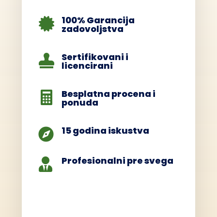
100% Garancija

zadovoljstva
Sertifikovani i

licencirani
Besplatna procena i

ponuda
15 godina iskustva

Profesionalni pre svega
