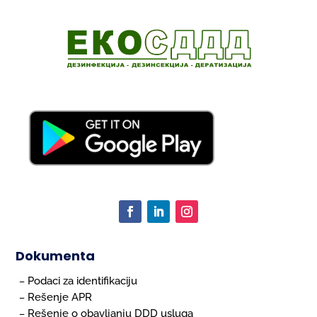
Dokumenta
Podaci za identifikaciju
–
Rešenje APR
–
Rešenje o obavljanju DDD usluga
–