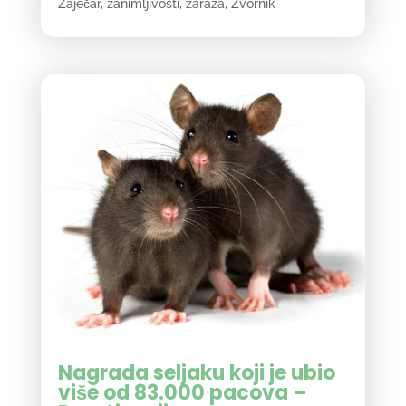
Zaječar
,
zanimljivosti
,
zaraza
,
Zvornik
Nagrada seljaku koji je ubio
više od 83.000 pacova –