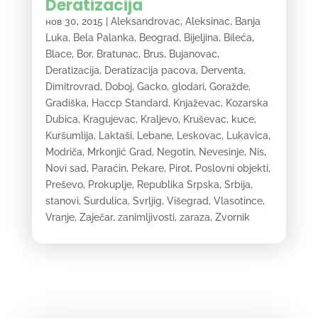
Deratizacija
нов 30, 2015
|
Aleksandrovac
,
Aleksinac
,
Banja
Luka
,
Bela Palanka
,
Beograd
,
Bijeljina
,
Bileća
,
Blace
,
Bor
,
Bratunac
,
Brus
,
Bujanovac
,
Deratizacija
,
Deratizacija pacova
,
Derventa
,
Dimitrovrad
,
Doboj
,
Gacko
,
glodari
,
Goražde
,
Gradiška
,
Haccp Standard
,
Knjaževac
,
Kozarska
Dubica
,
Kragujevac
,
Kraljevo
,
Kruševac
,
kuce
,
Kuršumlija
,
Laktaši
,
Lebane
,
Leskovac
,
Lukavica
,
Modriča
,
Mrkonjić Grad
,
Negotin
,
Nevesinje
,
Nis
,
Novi sad
,
Paraćin
,
Pekare
,
Pirot
,
Poslovni objekti
,
Preševo
,
Prokuplje
,
Republika Srpska
,
Srbija
,
stanovi
,
Surdulica
,
Svrljig
,
Višegrad
,
Vlasotince
,
Vranje
,
Zaječar
,
zanimljivosti
,
zaraza
,
Zvornik