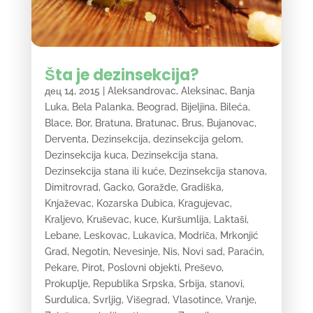
Šta je dezinsekcija?
дец 14, 2015
|
Aleksandrovac
,
Aleksinac
,
Banja
Luka
,
Bela Palanka
,
Beograd
,
Bijeljina
,
Bileća
,
Blace
,
Bor
,
Bratuna
,
Bratunac
,
Brus
,
Bujanovac
,
Derventa
,
Dezinsekcija
,
dezinsekcija gelom
,
Dezinsekcija kuca
,
Dezinsekcija stana
,
Dezinsekcija stana ili kuće
,
Dezinsekcija stanova
,
Dimitrovrad
,
Gacko
,
Goražde
,
Gradiška
,
Knjaževac
,
Kozarska Dubica
,
Kragujevac
,
Kraljevo
,
Kruševac
,
kuce
,
Kuršumlija
,
Laktaši
,
Lebane
,
Leskovac
,
Lukavica
,
Modriča
,
Mrkonjić
Grad
,
Negotin
,
Nevesinje
,
Nis
,
Novi sad
,
Paraćin
,
Pekare
,
Pirot
,
Poslovni objekti
,
Preševo
,
Prokuplje
,
Republika Srpska
,
Srbija
,
stanovi
,
Surdulica
,
Svrljig
,
Višegrad
,
Vlasotince
,
Vranje
,