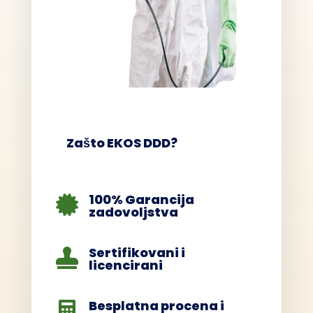
Zašto EKOS DDD?
100% Garancija

zadovoljstva
Sertifikovani i

licencirani
Besplatna procena i
