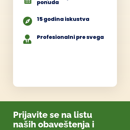
ponuda
15 godina iskustva

Profesionalni pre svega

Prijavite se na listu
naših obaveštenja i