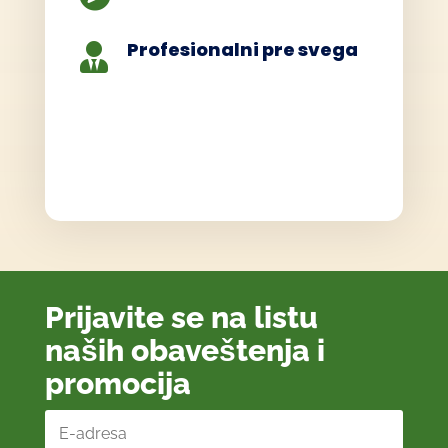
Profesionalni pre svega

Prijavite se na listu
naših obaveštenja i
promocija