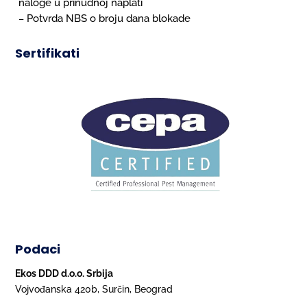
naloge u prinudnoj naplati
Potvrda NBS o broju dana blokade
–
Sertifikati
Podaci
Ekos DDD d.o.o. Srbija
Vojvođanska 420b, Surčin, Beograd