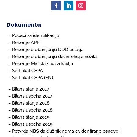
Dokumenta
Podaci za identifikaciju
–
Rešenje APR
–
Rešenje o obavljanju DDD usluga
–
Rešenje o obavljanju dezinfekcije vozila
–
Rešenje Ministarstva zdravlja
–
Sertifikat CEPA
–
Sertifikat CEPA (EN)
–
Bilans stanja 2017
–
Bilans uspeha 2017
–
Bilans stanja 2018
–
Bilans uspeha 2018
–
Bilans stanja 2019
–
Bilans uspeha 2019
–
Potvrda NBS da dužnik nema evidentirane osnove i
–