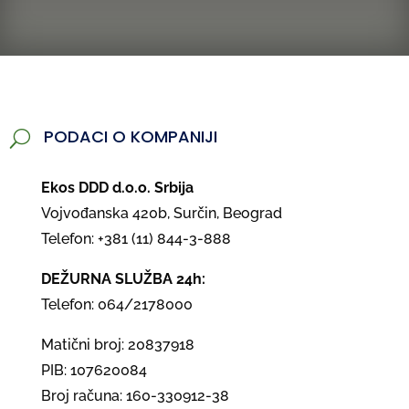
PODACI O KOMPANIJI
U
Ekos DDD d.o.o. Srbija
Vojvođanska 420b, Surčin, Beograd
Telefon: +381 (11) 844-3-888
DEŽURNA SLUŽBA 24h:
Telefon: 064/2178000
Matični broj: 20837918
PIB: 107620084
Broj računa: 160-330912-38