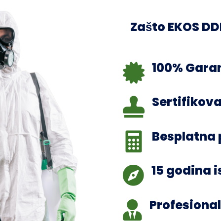
Zašto EKOS D
100% Garan

Sertifikova

Besplatna 

15 godina 

Profesional
