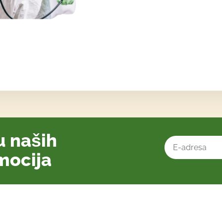
tu naših
mocija