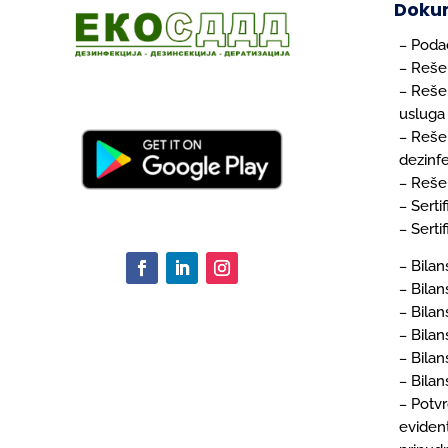
Doku
Podac
–
Reše
–
Reše
–
usluga
Rešen
–
dezinfe
Rešen
–
Serti
–
Serti
–
Bilan
–
Bilan
–
Bilan
–
Bilan
–
Bilan
–
Bilan
–
Potv
–
eviden