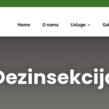
Home
O nama
Usluge
Gal
Dezinsekcij