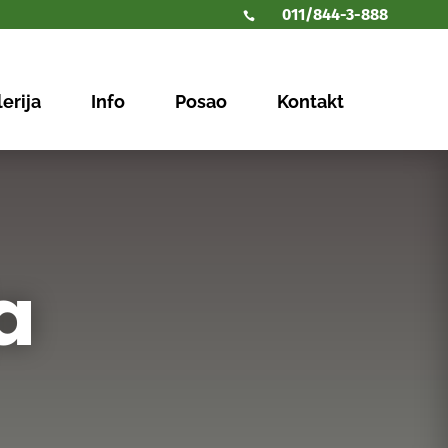
011/844-3-888

erija
Info
Posao
Kontakt
a