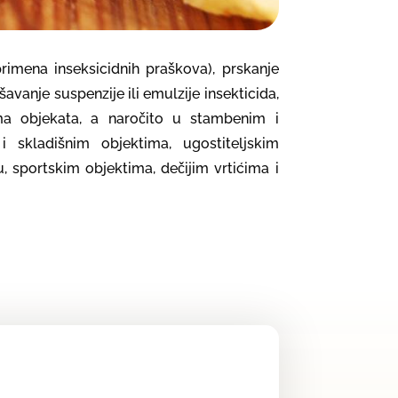
rimena inseksicidnih praškova), prskanje
šavanje suspenzije ili emulzije insekticida,
ama objekata, a naročito u stambenim i
 skladišnim objektima, ugostiteljskim
, sportskim objektima, dečijim vrtićima i