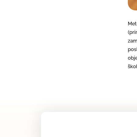
Met
(pri
zam
pos
obj
ško