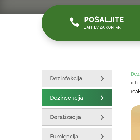
POŠALJITE

ZAHTEV ZA KONTAKT
Dez
Dezinfekcija
cil
reak
Dezinsekcija
Deratizacija
Fumigacija