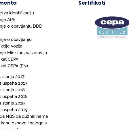
menta
Sertifikati
i za identifikaciju
nje APR
nje o obavljanju DDD
je o obavljanju
kcije vozila
je Ministarstva zdravlja
fikat CEPA
fikat CEPA (EN)
s stanja 2017
s uspeha 2017
s stanja 2018
s uspeha 2018
s stanja 2019
s uspeha 2019
rda NBS da dužnik nema
tirane osnove i naloge u