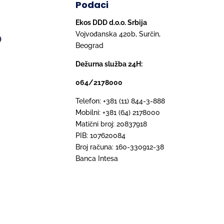
Podaci
Ekos DDD d.o.o. Srbija
Vojvođanska 420b, Surčin,
Beograd
Dežurna služba 24H:
064/2178000
Telefon: +381 (11) 844-3-888
Mobilni: +381 (64) 2178000
Matični broj: 20837918
PIB: 107620084
Broj računa: 160-330912-38
Banca Intesa