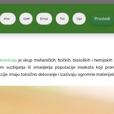
Prosledi
insekcija
je skup mehaničkih, fizičkih, bioloških i hemijsk
jem suzbijanja ili smanjenja populacije insekata koji pren
cije, imaju toksično delovanje i izazivaju ogromne materijal