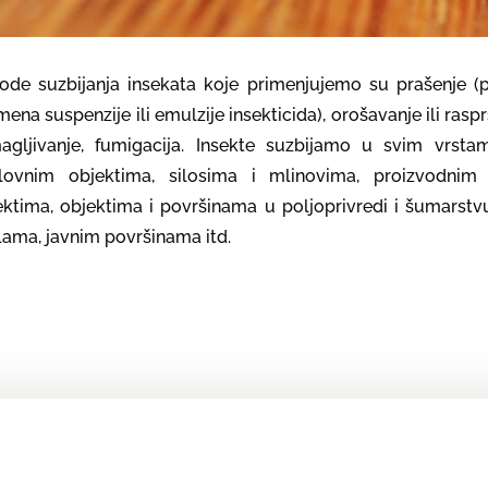
ode suzbijanja insekata koje primenjujemo su prašenje (p
mena suspenzije ili emulzije insekticida), orošavanje ili raspr
agljivanje, fumigacija. Insekte suzbijamo u svim vrst
lovnim objektima, silosima i mlinovima, proizvodnim i
ektima, objektima i površinama u poljoprivredi i šumarstvu
lama, javnim površinama itd.