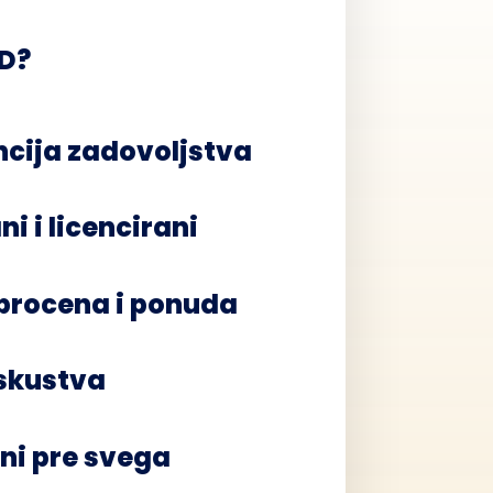
DD?
cija zadovoljstva
ni i licencirani
procena i ponuda
iskustva
ni pre svega