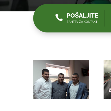
POŠALJITE

ZAHTEV ZA KONTAKT