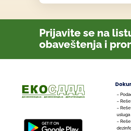
Prijavite se na lis
obaveštenja i pro
Doku
Podac
–
Reše
–
Reše
–
usluga
Rešen
–
dezinfe