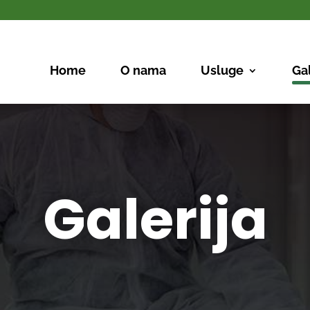
Home
O nama
Usluge
Gal
Galerija