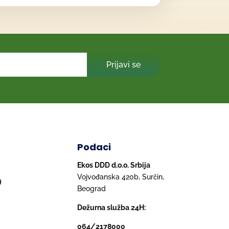
Prijavi se
Podaci
Ekos DDD d.o.o. Srbija
Vojvođanska 420b, Surčin,
Beograd
Dežurna služba 24H:
064/2178000