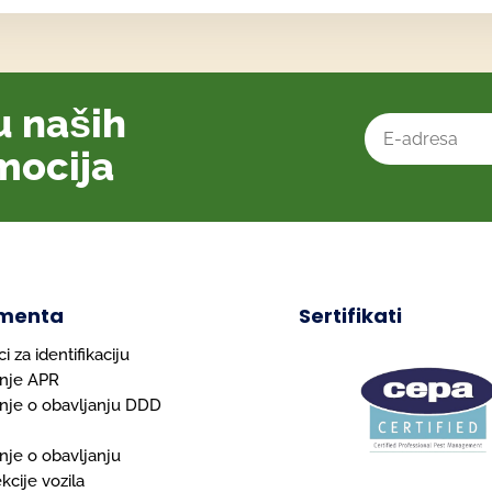
tu naših
mocija
menta
Sertifikati
i za identifikaciju
nje APR
nje o obavljanju DDD
je o obavljanju
kcije vozila