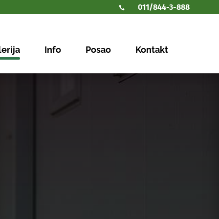
011/844-3-888

erija
Info
Posao
Kontakt