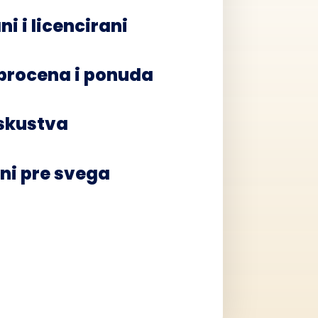
ni i licencirani
procena i ponuda
iskustva
ni pre svega