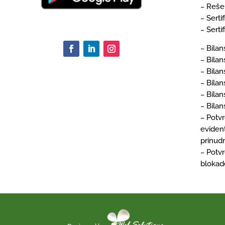
Rešen
–
Serti
–
Serti
–
Bilan
–
Bilan
–
Bilan
–
Bilan
–
Bilan
–
Bilan
–
Potv
–
eviden
prinudn
Potv
–
blokad