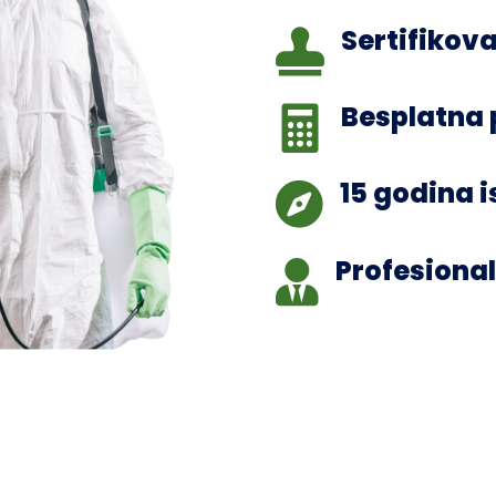
Sertifikova

Besplatna 

15 godina 

Profesional
