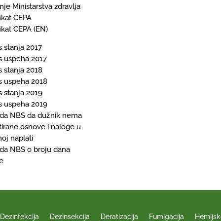
je Ministarstva zdravlja
fikat CEPA
fikat CEPA (EN)
s stanja 2017
s uspeha 2017
s stanja 2018
s uspeha 2018
s stanja 2019
s uspeha 2019
rda NBS da dužnik nema
tirane osnove i naloge u
oj naplati
rda NBS o broju dana
e
Dezinfekcija
Dezinsekcija
Deratizacija
Fumigacija
Hemijsk