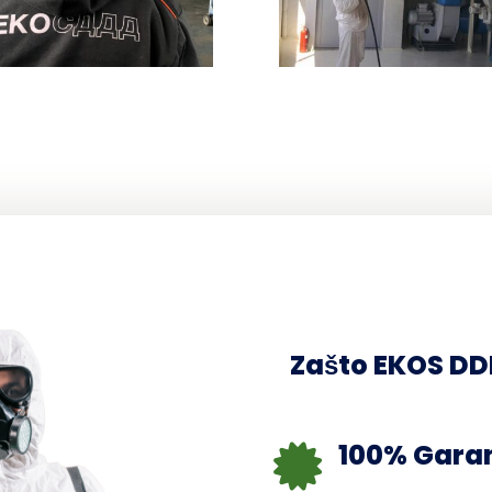
Zašto EKOS D
100% Garan
