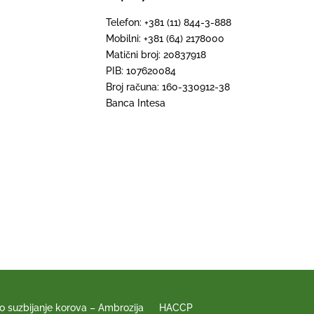
Telefon: +381 (11) 844-3-888
Mobilni: +381 (64) 2178000
Matični broj: 20837918
PIB: 107620084
Broj računa: 160-330912-38
Banca Intesa
o suzbijanje korova – Ambrozija
HACCP