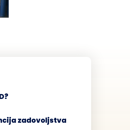
DD?
cija zadovoljstva