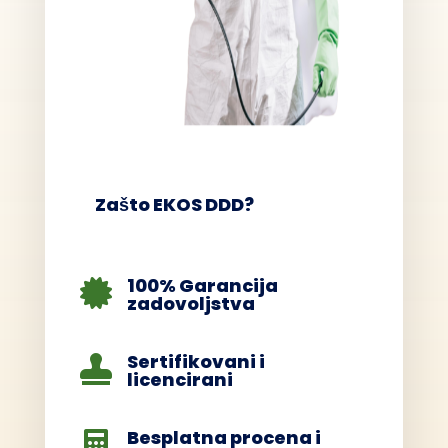
Zašto EKOS DDD?
100% Garancija

zadovoljstva
Sertifikovani i

licencirani
Besplatna procena i
