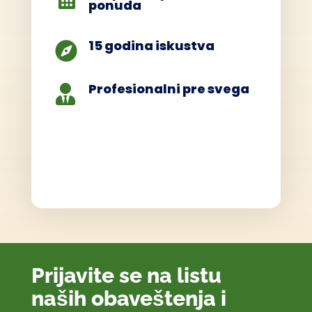
ponuda
15 godina iskustva

Profesionalni pre svega

Prijavite se na listu
naših obaveštenja i