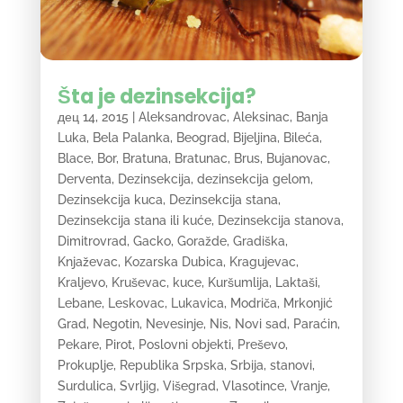
Šta je dezinsekcija?
дец 14, 2015
|
Aleksandrovac
,
Aleksinac
,
Banja
Luka
,
Bela Palanka
,
Beograd
,
Bijeljina
,
Bileća
,
Blace
,
Bor
,
Bratuna
,
Bratunac
,
Brus
,
Bujanovac
,
Derventa
,
Dezinsekcija
,
dezinsekcija gelom
,
Dezinsekcija kuca
,
Dezinsekcija stana
,
Dezinsekcija stana ili kuće
,
Dezinsekcija stanova
,
Dimitrovrad
,
Gacko
,
Goražde
,
Gradiška
,
Knjaževac
,
Kozarska Dubica
,
Kragujevac
,
Kraljevo
,
Kruševac
,
kuce
,
Kuršumlija
,
Laktaši
,
Lebane
,
Leskovac
,
Lukavica
,
Modriča
,
Mrkonjić
Grad
,
Negotin
,
Nevesinje
,
Nis
,
Novi sad
,
Paraćin
,
Pekare
,
Pirot
,
Poslovni objekti
,
Preševo
,
Prokuplje
,
Republika Srpska
,
Srbija
,
stanovi
,
Surdulica
,
Svrljig
,
Višegrad
,
Vlasotince
,
Vranje
,