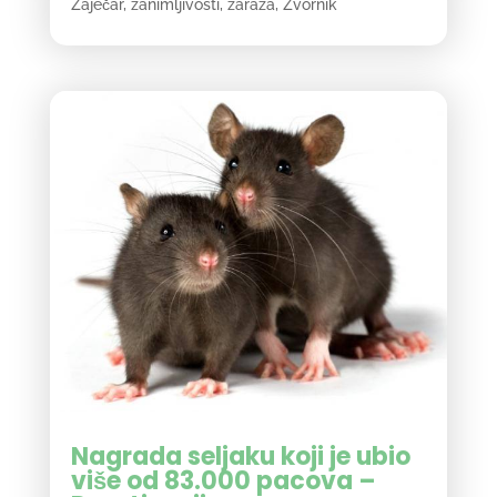
Zaječar
,
zanimljivosti
,
zaraza
,
Zvornik
Nagrada seljaku koji je ubio
više od 83.000 pacova –