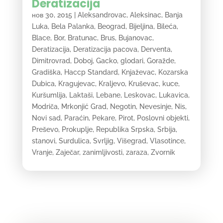
Deratizacija
нов 30, 2015
|
Aleksandrovac
,
Aleksinac
,
Banja
Luka
,
Bela Palanka
,
Beograd
,
Bijeljina
,
Bileća
,
Blace
,
Bor
,
Bratunac
,
Brus
,
Bujanovac
,
Deratizacija
,
Deratizacija pacova
,
Derventa
,
Dimitrovrad
,
Doboj
,
Gacko
,
glodari
,
Goražde
,
Gradiška
,
Haccp Standard
,
Knjaževac
,
Kozarska
Dubica
,
Kragujevac
,
Kraljevo
,
Kruševac
,
kuce
,
Kuršumlija
,
Laktaši
,
Lebane
,
Leskovac
,
Lukavica
,
Modriča
,
Mrkonjić Grad
,
Negotin
,
Nevesinje
,
Nis
,
Novi sad
,
Paraćin
,
Pekare
,
Pirot
,
Poslovni objekti
,
Preševo
,
Prokuplje
,
Republika Srpska
,
Srbija
,
stanovi
,
Surdulica
,
Svrljig
,
Višegrad
,
Vlasotince
,
Vranje
,
Zaječar
,
zanimljivosti
,
zaraza
,
Zvornik