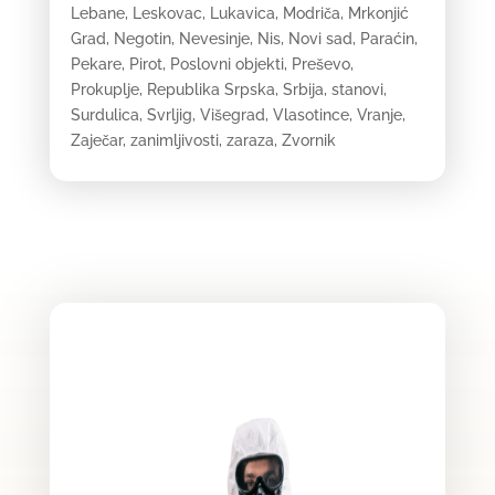
Lebane
,
Leskovac
,
Lukavica
,
Modriča
,
Mrkonjić
Grad
,
Negotin
,
Nevesinje
,
Nis
,
Novi sad
,
Paraćin
,
Pekare
,
Pirot
,
Poslovni objekti
,
Preševo
,
Prokuplje
,
Republika Srpska
,
Srbija
,
stanovi
,
Surdulica
,
Svrljig
,
Višegrad
,
Vlasotince
,
Vranje
,
Zaječar
,
zanimljivosti
,
zaraza
,
Zvornik