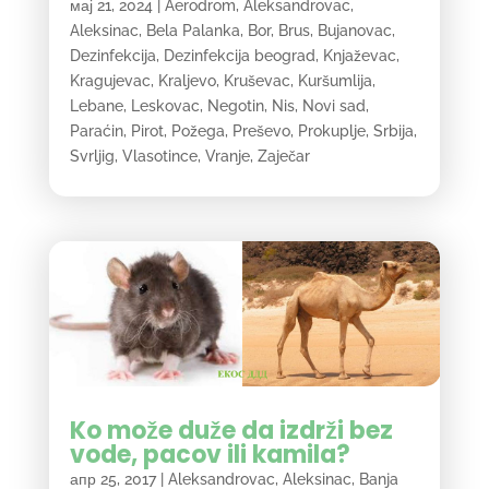
мај 21, 2024
|
Aerodrom
,
Aleksandrovac
,
Aleksinac
,
Bela Palanka
,
Bor
,
Brus
,
Bujanovac
,
Dezinfekcija
,
Dezinfekcija beograd
,
Knjaževac
,
Kragujevac
,
Kraljevo
,
Kruševac
,
Kuršumlija
,
Lebane
,
Leskovac
,
Negotin
,
Nis
,
Novi sad
,
Paraćin
,
Pirot
,
Požega
,
Preševo
,
Prokuplje
,
Srbija
,
Svrljig
,
Vlasotince
,
Vranje
,
Zaječar
Ko može duže da izdrži bez
vode, pacov ili kamila?
апр 25, 2017
|
Aleksandrovac
,
Aleksinac
,
Banja