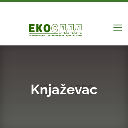
Knjaževac