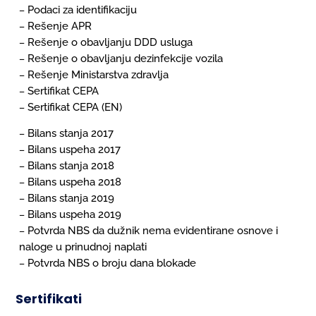
Podaci za identifikaciju
–
Rešenje APR
–
Rešenje o obavljanju DDD usluga
–
Rešenje o obavljanju dezinfekcije vozila
–
Rešenje Ministarstva zdravlja
–
Sertifikat CEPA
–
Sertifikat CEPA (EN)
–
Bilans stanja 2017
–
Bilans uspeha 2017
–
Bilans stanja 2018
–
Bilans uspeha 2018
–
Bilans stanja 2019
–
Bilans uspeha 2019
–
Potvrda NBS da dužnik nema evidentirane osnove i
–
naloge u prinudnoj naplati
Potvrda NBS o broju dana blokade
–
Sertifikati