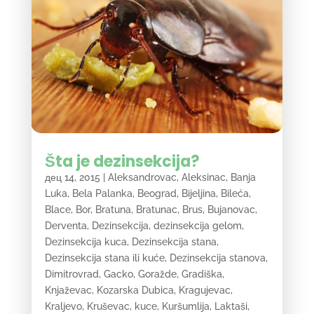
Šta je dezinsekcija?
дец 14, 2015
|
Aleksandrovac
,
Aleksinac
,
Banja
Luka
,
Bela Palanka
,
Beograd
,
Bijeljina
,
Bileća
,
Blace
,
Bor
,
Bratuna
,
Bratunac
,
Brus
,
Bujanovac
,
Derventa
,
Dezinsekcija
,
dezinsekcija gelom
,
Dezinsekcija kuca
,
Dezinsekcija stana
,
Dezinsekcija stana ili kuće
,
Dezinsekcija stanova
,
Dimitrovrad
,
Gacko
,
Goražde
,
Gradiška
,
Knjaževac
,
Kozarska Dubica
,
Kragujevac
,
Kraljevo
,
Kruševac
,
kuce
,
Kuršumlija
,
Laktaši
,