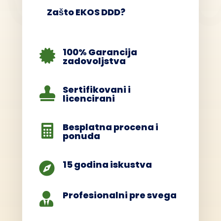
Zašto EKOS DDD?
100% Garancija

zadovoljstva
Sertifikovani i

licencirani
Besplatna procena i

ponuda
15 godina iskustva

Profesionalni pre svega
