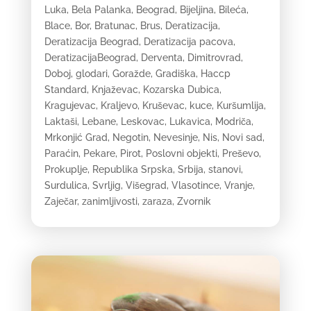
Luka
,
Bela Palanka
,
Beograd
,
Bijeljina
,
Bileća
,
Blace
,
Bor
,
Bratunac
,
Brus
,
Deratizacija
,
Deratizacija Beograd
,
Deratizacija pacova
,
DeratizacijaBeograd
,
Derventa
,
Dimitrovrad
,
Doboj
,
glodari
,
Goražde
,
Gradiška
,
Haccp
Standard
,
Knjaževac
,
Kozarska Dubica
,
Kragujevac
,
Kraljevo
,
Kruševac
,
kuce
,
Kuršumlija
,
Laktaši
,
Lebane
,
Leskovac
,
Lukavica
,
Modriča
,
Mrkonjić Grad
,
Negotin
,
Nevesinje
,
Nis
,
Novi sad
,
Paraćin
,
Pekare
,
Pirot
,
Poslovni objekti
,
Preševo
,
Prokuplje
,
Republika Srpska
,
Srbija
,
stanovi
,
Surdulica
,
Svrljig
,
Višegrad
,
Vlasotince
,
Vranje
,
Zaječar
,
zanimljivosti
,
zaraza
,
Zvornik