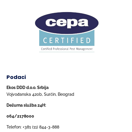
Podaci
Ekos DDD d.o.o. Srbija
Vojvođanska 420b, Surčin, Beograd
Dežurna služba 24H:
064/2178000
Telefon: +381 (11) 844-3-888