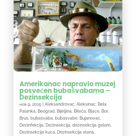
Amerikanac napravio muzej
posvećen bubašvabama –
Dezinsekcija
нов 9, 2015
|
Aleksandrovac
,
Aleksinac
,
Bela
Palanka
,
Beograd
,
Bijeljina
,
Bileća
,
Blace
,
Bor
,
Brus
,
bubasvaba
,
bubasvabe
,
Bujanovac
,
Dezinfekcija
,
Dezinsekcija
,
dezinsekcija gelom
,
Dezinsekcija kuca
,
Dezinsekcija stana
,