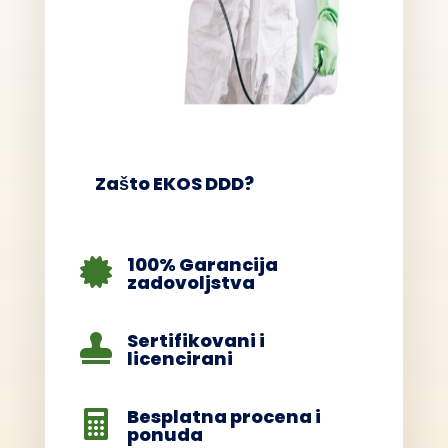
Zašto EKOS DDD?
100% Garancija

zadovoljstva
Sertifikovani i

licencirani
Besplatna procena i

ponuda