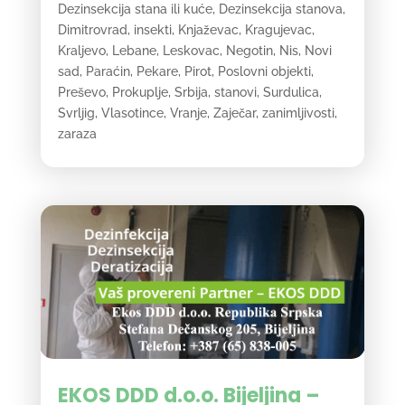
Dezinsekcija stana ili kuće
,
Dezinsekcija stanova
,
Dimitrovrad
,
insekti
,
Knjaževac
,
Kragujevac
,
Kraljevo
,
Lebane
,
Leskovac
,
Negotin
,
Nis
,
Novi
sad
,
Paraćin
,
Pekare
,
Pirot
,
Poslovni objekti
,
Preševo
,
Prokuplje
,
Srbija
,
stanovi
,
Surdulica
,
Svrljig
,
Vlasotince
,
Vranje
,
Zaječar
,
zanimljivosti
,
zaraza
EKOS DDD d.o.o. Bijeljina –