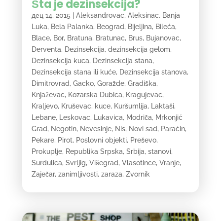
Šta je dezinsekcija?
дец 14, 2015
|
Aleksandrovac
,
Aleksinac
,
Banja
Luka
,
Bela Palanka
,
Beograd
,
Bijeljina
,
Bileća
,
Blace
,
Bor
,
Bratuna
,
Bratunac
,
Brus
,
Bujanovac
,
Derventa
,
Dezinsekcija
,
dezinsekcija gelom
,
Dezinsekcija kuca
,
Dezinsekcija stana
,
Dezinsekcija stana ili kuće
,
Dezinsekcija stanova
,
Dimitrovrad
,
Gacko
,
Goražde
,
Gradiška
,
Knjaževac
,
Kozarska Dubica
,
Kragujevac
,
Kraljevo
,
Kruševac
,
kuce
,
Kuršumlija
,
Laktaši
,
Lebane
,
Leskovac
,
Lukavica
,
Modriča
,
Mrkonjić
Grad
,
Negotin
,
Nevesinje
,
Nis
,
Novi sad
,
Paraćin
,
Pekare
,
Pirot
,
Poslovni objekti
,
Preševo
,
Prokuplje
,
Republika Srpska
,
Srbija
,
stanovi
,
Surdulica
,
Svrljig
,
Višegrad
,
Vlasotince
,
Vranje
,
Zaječar
,
zanimljivosti
,
zaraza
,
Zvornik