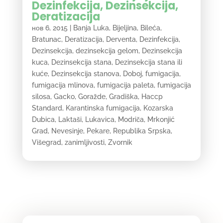
Dezinfekcija, Dezinsekcija,
Deratizacija
нов 6, 2015
|
Banja Luka
,
Bijeljina
,
Bileća
,
Bratunac
,
Deratizacija
,
Derventa
,
Dezinfekcija
,
Dezinsekcija
,
dezinsekcija gelom
,
Dezinsekcija
kuca
,
Dezinsekcija stana
,
Dezinsekcija stana ili
kuće
,
Dezinsekcija stanova
,
Doboj
,
fumigacija
,
fumigacija mlinova
,
fumigacija paleta
,
fumigacija
silosa
,
Gacko
,
Goražde
,
Gradiška
,
Haccp
Standard
,
Karantinska fumigacija
,
Kozarska
Dubica
,
Laktaši
,
Lukavica
,
Modriča
,
Mrkonjić
Grad
,
Nevesinje
,
Pekare
,
Republika Srpska
,
Višegrad
,
zanimljivosti
,
Zvornik