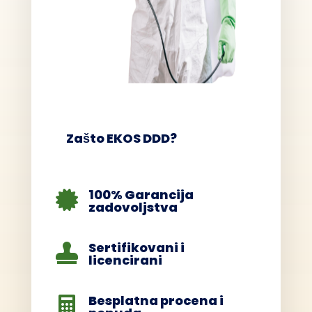
Zašto EKOS DDD?
100% Garancija

zadovoljstva
Sertifikovani i

licencirani
Besplatna procena i
