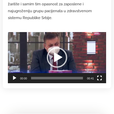
žarište i samim tim opasnost za zaposlene i
najugroženiju grupu pacijenata u zdravstvenom
sistemu Republike Srbije.
Прегледач
видео
записа
00:00
00:41