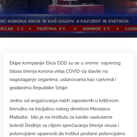
Ekipe kompanije Ekos DDD su se u vreme najvećeg
talasa širenja korona virisa COVID-19 stavile na
raspolaganje organima, ustanovama kao i privredi i
građanima Republike Srbije.
Jedno od angažovanja naših zaposlenih u kritičnom
trenutku na inicijativu našeg direktora Miroslava
Malbaše, bilo je na Institutu za kardio vaskularne
bolesti Dedinje sa ciljem sprečavanja širenja virusa i
potencijalne opasnosti da Institut postane potencijalno