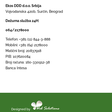
Ekos DDD d.o.o. Srbija
Vojvođanska 420b, Surčin, Beograd
Dežurna služba 24H:
064/2178000
Telefon: +381 (11) 844-3-888
Mobilni: +381 (64) 2178000
Matični broj: 20837918
PIB: 107620084
Broj računa: 160-330912-38
Banca Intesa
Designed by