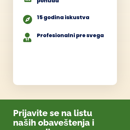
ponuda
15 godina iskustva

Profesionalni pre svega

Prijavite se na listu
naših obaveštenja i